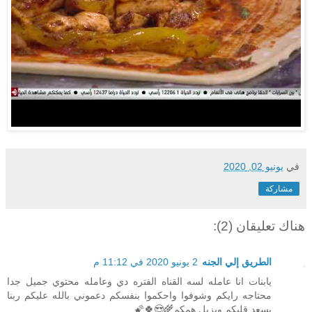
في
يونيو 02, 2020
مشاركة
هناك تعليقان (2):
الطريق إلي الجنه
2 يونيو 2020 في 11:12 م
يابنات انا عامله لسه القناه الفتره دي وعامله محتوي جميل جدا
محتاجه رايكم وشوفوا واحكموا بنفسكم دعموني بالله عليكم ربنا
يسعد قلبكم ويزيل همكم🌾😍🍀🌠