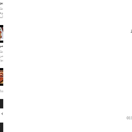
يو
طري
لمع
من
طري
من
يوت
...
ا
ت