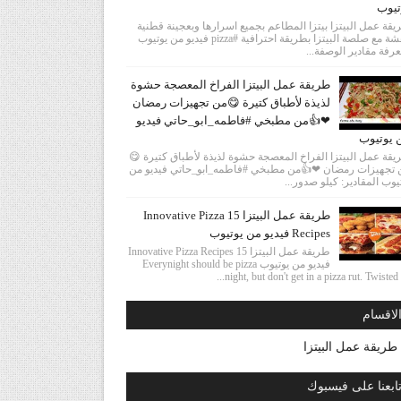
تيوب
قة عمل البيتزا بيتزا المطاعم بجميع اسرارها وبعجينة قطنية
وهشة مع صلصة البيتزا بطريقة احترافية #pizza فيديو من يوتيوب
رفة مقادير الوصفة...
طريقة عمل البيتزا الفراخ المعصجة حشوة
لذيذة لأطباق كتيرة 😋من تجهيزات رمضان
❤👍من مطبخي #فاطمه_ابو_حاتي فيديو
 يوتيوب
قة عمل البيتزا الفراخ المعصجة حشوة لذيذة لأطباق كتيرة 😋
 تجهيزات رمضان ❤👍من مطبخي #فاطمه_ابو_حاتي فيديو من
يوب المقادير: كيلو صدور...
طريقة عمل البيتزا 15 Innovative Pizza
Recipes فيديو من يوتيوب
طريقة عمل البيتزا 15 Innovative Pizza Recipes
فيديو من يوتيوب Everynight should be pizza
night, but don't get in a pizza rut. Twisted ha
لاقسام
طريقة عمل البيتزا
ابعنا على فيسبوك