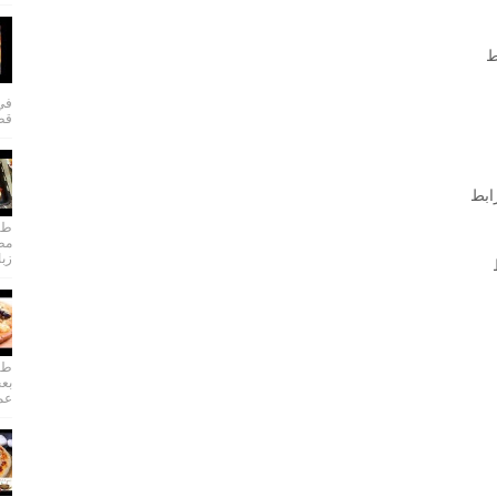
ط
في 
قطا
ابط
طري
مطب
زبا
طري
بعج
عمل