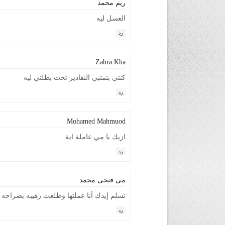
ريم محمد
العسل ليه
رد
Zahra Kha
كنتي بتمتبي النقادير تخت بطلتي ليه
رد
Mohamed Mahmuod
ازيك يا مي عاملة اية
رد
مى فتحى محمد
تسلم إيدك أنا عملتها وطلعت رهيبه بصراحه
رد