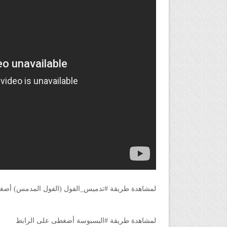
لمشاهدة طريقة #تدميس_الفول (الفول المدمس) أضغ
لمشاهدة طريقة #البسبوسة أضغطى على الرابط