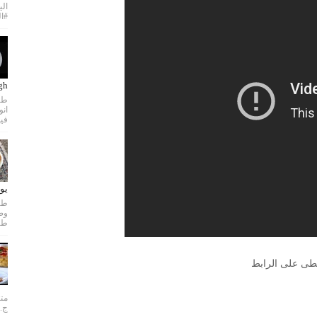
الي
#ال
dough
طري
فيد
يو
طري
طى على الرابط
متن
ج..