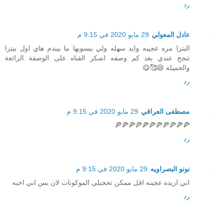
رد
عادل المعولي
29 مايو 2020 في 9:15 م
البتزا مره عجيبه وايد سهله ولي بيسويها ما بيندم هاي اول بيتزا
تنجح عندي بعد كم وصفه اشكر القناه على الوصفة الرائعة
والجميلة 😄🥰😋
رد
مصطفى العراقي
29 مايو 2020 في 9:15 م
🍕🍕🍕🍕🍕🍕🍕🍕🍕🍕🍕
رد
نونو البصراويه
29 مايو 2020 في 9:15 م
اني اريده عجينه اقل ممكن تحجيلي الموكونات لان بس اني احبه
رد