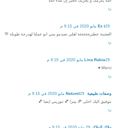
الله يكرمك و يجزيك الخير إن شاء الله
رد
29 مايو 2020 في 9:15 م
Es t
العجينة خطيرةةةةةة اهلي نصدمو مني انو عملتا لهدرجة طويلة 💚
رد
29 مايو 2020 في 9:15 م
Lina Rabia
Merci ♥️
رد
وصفات طبيعية Naturel
29 مايو 2020 في 9:15 م
بتوفيق اليك احلى 🍕 بيتزا 💕 تنوريني ايضا 💕
رد
ملاك الملاك
29 مايو 2020 في 9:15 م