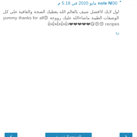
30 مايو 2020 في 5:18 م
اول لايك لاافضل شيف بالعالم الله يعطيك الصحة والعافية على كل
الوصفات الطيبة ماشاءالله عليك رووعة 😍yummy thanks for all
recipes 😍😍😋❤️❤️❤️❤️❤️👍👍👍👍👍
رد
›
‹
الصفحة الرئيسية