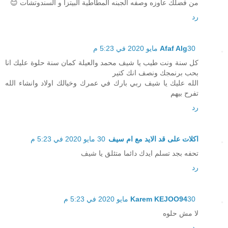
من فضلك عاوزه وصفه الجبنه المطاطية البيتزا و السندوتشات 😊
رد
30 مايو 2020 في 5:23 م
Afaf Alg
كل سنة ونت طيب يا شيف محمد والعيلة كمان سنة حلوة عليك انا
بحب برنمجك ونصف انك كتير
الله عليك يا شيف ربي بارك في عمرك وخيالك اولاد وانشاء الله
تفرح بيهم
رد
اكلات على قد الايد مع ام سيف
30 مايو 2020 في 5:23 م
تحفه بجد تسلم ايدك دائما متئلق يا شيف
رد
30 مايو 2020 في 5:23 م
Karem KEJOO94
لا مش حلوه
رد