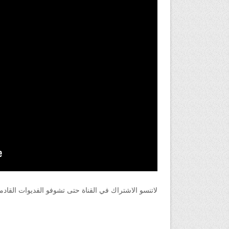
لاتنسو الاشتراك في القناة حتى تشوفو الفديوات القادم