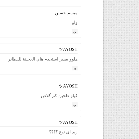
ميسم حسين
واو
رد
ツAYOSH
هلوو يصير استخدم هاي العجينة للفطائر
رد
ツAYOSH
كيلو طحين كم گلاص
رد
ツAYOSH
زبد اي نوع ؟؟؟؟