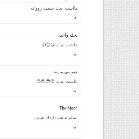
هااشت ايدك شييف رووعه
رد
بخله واخبل
عاشت ايدك 😋👌👍
رد
عبوسي ونونة
عاشت ايدك 😍😍😍😍
رد
The Moon
تسلم عاشت ايدك شيف
رد