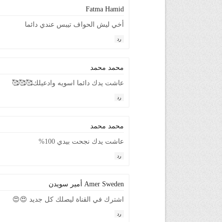
Fatma Hamid
أخي ليش الحواف تيبس عندي دائما
رد
محمد محمد
عاشت يدك دائما اسويه وادعيلك🥰🥰🥰
رد
محمد محمد
عاشت يدك نجحت بيدي 100%
رد
Amer Sweden أمير سويدن
اشترك في القناة ليصلك كل جديد 😍😍
رد