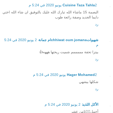
2 يونيو 2020 في 5:24 م
Cuisine Taza Tahla
البصمة 15 ماشاء الله تبارك الله عليك بالتوفيق ان شاء الله اختي
دايما الجديد وصفة رائعة طوب
رد
شهيواتchhiwat oum jomanaام جمانة
2 يونيو 2020 في 5:24
م
بيتزا تحفة مممممم شميت ريحتها هههه👍
رد
2 يونيو 2020 في 5:24 م
Hager Mohamed
شكلها بيشهي
رد
الأكل اللذيذ
2 يونيو 2020 في 5:24 م
أجمل👍🏻ثامن عشر