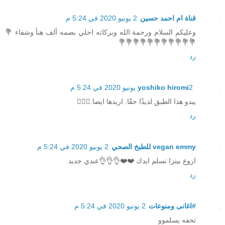
قناة ام احمد حسين
2 يونيو 2020 في 5:24 م
وعليكم السلام ورحمة الله وبركاته احلي بصمه ألف هنأ وشفاء 💐
💐💐💐💐💐💐💐💐💐💐💐
رد
2 يونيو 2020 في 5:24 م
yoshiko hiromi
يبدو هذا الطبق لذيذًا حقًا. اريدها ايضا.👍🏻💕
رد
vegan emmy للطبخ الصحي
2 يونيو 2020 في 5:24 م
اروع بيتزا تسلم ايدك ❤️❤️👌👌👌عندي جديد
رد
#اغانى ومنوعات
2 يونيو 2020 في 5:24 م
تحفه يسلموو