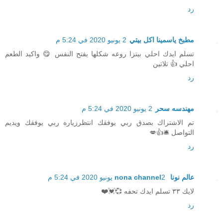
رد
مطبخ ياسمينا اكل بيتي
2 يونيو 2020 في 5:24 م
تسلم ايدك احلي بيتزا روعه شكلها يفتح النفس 😋 واكيد الطعم
احلي 👍 تلاتين
رد
مهندسه سحر
2 يونيو 2020 في 5:24 م
تم الاشتراك بصدق ربي يوفقك انتظرزياره ربي يوفقك ويديم
التواصل 🛎👍💋
رد
عالم نونا nona channel
2 يونيو 2020 في 5:24 م
لايك ٣٣ تسلم ايدك تحفه 💞💓❤️
رد