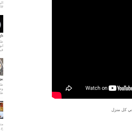
الي
#ال
dough
طري
فيد
يو
طري
في كل منزل
متن
ج..