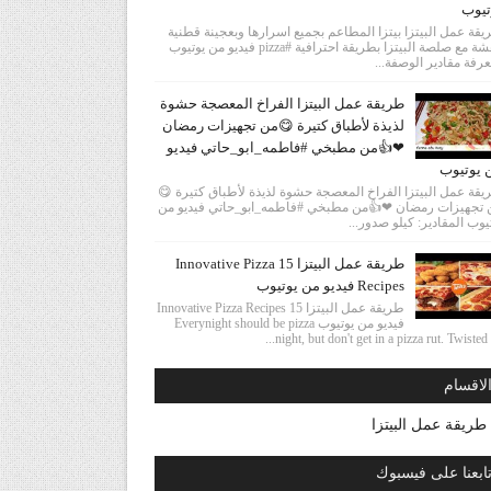
تيوب
قة عمل البيتزا بيتزا المطاعم بجميع اسرارها وبعجينة قطنية
وهشة مع صلصة البيتزا بطريقة احترافية #pizza فيديو من يوتيوب
رفة مقادير الوصفة...
طريقة عمل البيتزا الفراخ المعصجة حشوة
لذيذة لأطباق كتيرة 😋من تجهيزات رمضان
❤👍من مطبخي #فاطمه_ابو_حاتي فيديو
 يوتيوب
قة عمل البيتزا الفراخ المعصجة حشوة لذيذة لأطباق كتيرة 😋
 تجهيزات رمضان ❤👍من مطبخي #فاطمه_ابو_حاتي فيديو من
يوب المقادير: كيلو صدور...
طريقة عمل البيتزا 15 Innovative Pizza
Recipes فيديو من يوتيوب
طريقة عمل البيتزا 15 Innovative Pizza Recipes
فيديو من يوتيوب Everynight should be pizza
night, but don't get in a pizza rut. Twisted ha
لاقسام
طريقة عمل البيتزا
ابعنا على فيسبوك