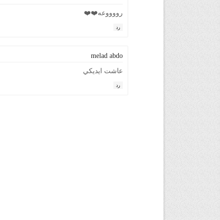
رووووعه❤️❤️
رد
melad abdo
عاشت ايديكي
رد