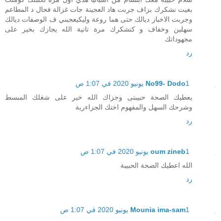
بغيت نشكرك بزاف جربت هاد العجينة جات غزالة فحال د المطاعم
وجربت الاخباز ديالك حتى هما روعة وليكيعجبني ف الوصفات ديالك
سهلين وخفاف و كنشكرك مرة تانية الله يجازك بخير على
مجهوداتك
رد
1 يونيو 2020 في 1:07 ص
No99- Dodo
يعطيك الصحة حبيبتى وجزاك الله خير على شغلك المبسط
وشرحك السهل والمفهوم اختك الجزاءرية
رد
1 يونيو 2020 في 1:07 ص
oum zineb
الله اعطيك الصحة الحبيبة
رد
1 يونيو 2020 في 1:07 ص
Mounia ima-sam