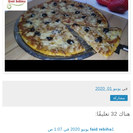
في
يونيو 01, 2020
مشاركة
هناك 32 تعليقًا:
1 يونيو 2020 في 1:07 ص
faid rebiha