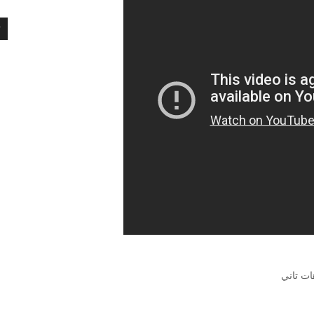
ت
ات تاني