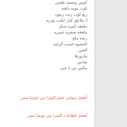
كوبين ونصف طحين
كوب مويه دافيه
ربع كوب زيت زيتون
3 ملاعق كبار حليب بودره
ملعقه كبيره سكر
ملعقه صغيره خميره
رشة ملح
الحشوه حسب الرغبه
الجبن :
مازوريلا
شادور
مكس من 4 جبن
أفضل صوانى عمل البيتزا من جوميا مصر
أفضل قطاعات البيتزا من جوميا مصر