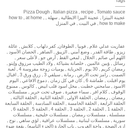
Tags
-------
Pizza Dough , Italian pizza , recipe , Tomato sauce
عجينة البيتزا , عجينة البيزا الايطالية , سهلة , how to , at home ,
how to make , في البيت , في المنزل
عفاريت عدلي علام , فوبيا , الطوفان, كفر دلهاب , كلابش , عائلة
زيزو , طاقة القدر , وضع أمني , الزيبق , الضاهر , الحصان الأسود ,
اللهم أني صائم , الحلال , لمعي القط , أرض جو , لأعلى سعر ,
رسائل , ؤبين عالمين , خلصانة بشياكة , ولاد الطيب مرزوق وإيتو ,
رمضان كريم , 30 يوم , الحرباية , يوميات زوجة مفروسة 4 , لعبة
الصمت , رامز تحت الارض , رمانة , سيلفي 3 , زرق ورق 3 , اقبال
يوم اقبلت , طماشة 6 , كان في كل زمان , دموع الافاعي , اليوم
الاسود , سامحني خطبت , مخل اسود قلب ابيض , كالوس , ممنوع
الوقوف , كلام افر , سماء صغيرة , صوف تحت حرير , مسلسلات
رمضان , رمضان , الحلقة الاولى , الحلقة الثانية , الحلقة الثالثة ,
الحلقة الرابعة , الحلقة الخامسة , الحلقة السادسة , الحلقة السابعة
, الحلقة 1 , الحلقة 2 , الحلقة 3 , الحلقة 4 , الحلقة 5 , الحلقة 6 ,
مسلسلة , مسلسلات رمضان , مسلسلات خليجية , مسلسلات
سورية , مسلسلات لبنانية , مسلسلات عراقية , لؤي ساهي , نوح ,
ازي الصحة , واحة الغروب , باب الحارة (الجزء التاسع) , بقعة ضوء