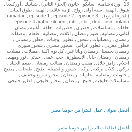
13 , وردة شامية , سايكو , خاتون (الجزء الثاني) , شبابيك , أوركيديا ,
شوق , الهيبة , سنة أولى زواج , ازمة عائلية , الهيبة , طوق البنات
(الجزء الرابع) , ramadan , episode 1 , episode 2 , episode 3 ,
episode 4 arabic kitchen , mbc , cbc , dmc , osn , rotana ,
حلقات , مسلسلات , حصري , حصريات , حلقة , أغنية رمضان ,
اغاني رمضانية , صور رمضان , اكلات رمضانية , طعام , وصفات
رمضان , رمضانيات , سحور , فطور , وجبات , فطور رمضاني ,
فطور مغربي , فطور عراقي , سحور مصري , سحور سوري ,
رمضان يجمعنا , رمضان ويانا غير , كل يوم اكلة , مقبلات , مقبلات
رمضان , رمضان جانا , الاسطورة , حب اعمى , حياتي , نور ومهند ,
احلام , رامز جلال , مقلب رمضان , مقالب رمضان , طعم الحياة ,
تركي , اكلات تركية , تركيا , جسور والجميلة , طبخ , طبخات , مطبخ
, حلويات رمضانية , حلويات رمضان , سحور سريع وخفيف ,
مسلسلات خليجية , خليج , رمضان , سحور خليجي , فطور خليجي
أفضل صوانى عمل البيتزا من جوميا مصر
أفضل قطاعات البيتزا من جوميا مصر