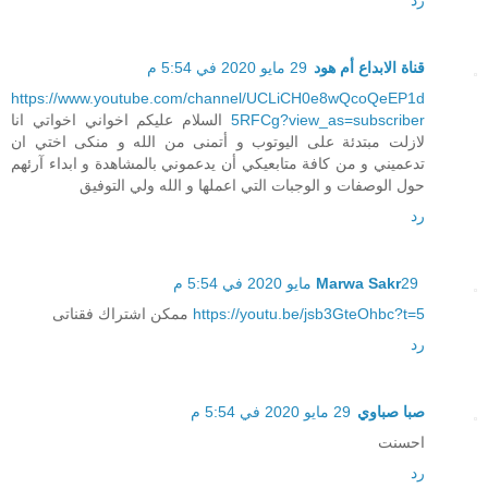
قناة الابداع أم هود
29 مايو 2020 في 5:54 م
https://www.youtube.com/channel/UCLiCH0e8wQcoQeEP1d
5RFCg?view_as=subscriber
السلام عليكم اخواني اخواتي انا
لازلت مبتدئة على اليوتوب و أتمنى من الله و منكى اختي ان
تدعميني و من كافة متابعيكي أن يدعموني بالمشاهدة و ابداء آرئهم
حول الوصفات و الوجبات التي اعملها و الله ولي التوفيق
رد
29 مايو 2020 في 5:54 م
Marwa Sakr
https://youtu.be/jsb3GteOhbc?t=5
ممكن اشتراك فقناتى
رد
صبا صباوي
29 مايو 2020 في 5:54 م
احسنت
رد