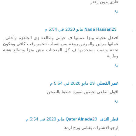
عادي بدون زعتر
رد
29 مايو 2020 في 5:54 م
Nada Hassan
افضل عجينة بيتزا عملتها ف حياتي وطالعة زي الجاهزة وأحلى..
عملتها مرتين والمرتين روعة بس تتساب تتخمر وقت كافي وبتكون
تحفة وبقيت بستخدمها ف كل المعجنات مش بيتزا وبتطلع هشة
وطرية
رد
عمر الفضلي
29 مايو 2020 في 5:54 م
اقول انقلعي تحطين صوره حطينا بالصحن
رد
قطر الندى Qater Alnada
29 مايو 2020 في 5:54 م
ارجو الاشتراك بقناتي ورح اردها
رد