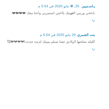
يـاسـمـِين 𖤐 .
29 مايو 2020 في 5:54 م
ياخخي وربيي ااههنيك يااختي استمريي واحنا معك ❤️❤️❤️❤️.
رد
بنت الشمري
29 مايو 2020 في 5:54 م
الليله صلحتها لاولادي عشا تسلم يمينك لذيذه جددددا💔💔💔💔🥰
رد