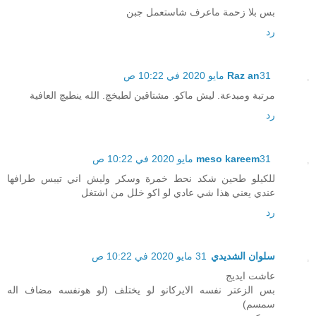
بس بلا زحمة ماعرف شاستعمل جبن
رد
31 مايو 2020 في 10:22 ص
Raz an
مرتبة ومبدعة. ليش ماكو. مشتاقين لطبخچ. الله ينطيچ العافية
رد
31 مايو 2020 في 10:22 ص
meso kareem
للكيلو طحين شكد نحط خمرة وسكر وليش اني تيبس طرافها
عندي يعني هذا شي عادي لو اكو خلل من اشتغل
رد
سلوان الشديدي
31 مايو 2020 في 10:22 ص
عاشت ايديج
بس الزعتر نفسه الايركانو لو يختلف (لو هونفسه مضاف اله
سمسم)