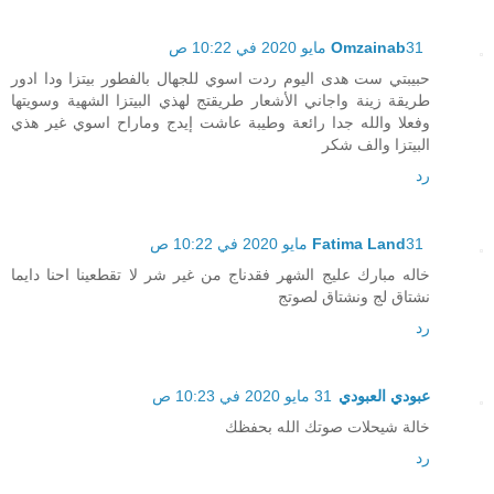
31 مايو 2020 في 10:22 ص
Omzainab
حبيبتي ست هدى اليوم ردت اسوي للجهال بالفطور بيتزا ودا ادور
طريقة زينة واجاني الأشعار طريقتج لهذي البيتزا الشهية وسويتها
وفعلا والله جدا رائعة وطيبة عاشت إيدج وماراح اسوي غير هذي
البيتزا والف شكر
رد
31 مايو 2020 في 10:22 ص
Fatima Land
خاله مبارك عليج الشهر فقدناج من غير شر لا تقطعينا احنا دايما
نشتاق لج ونشتاق لصوتج
رد
عبودي العبودي
31 مايو 2020 في 10:23 ص
خالة شيحلات صوتك الله بحفظك
رد