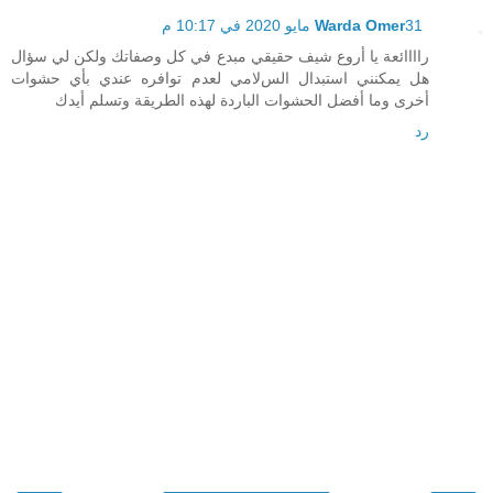
31 مايو 2020 في 10:17 م
Warda Omer
راااائعة يا أروع شيف حقيقي مبدع في كل وصفاتك ولكن لي سؤال
هل يمكنني استبدال السﻻمي لعدم توافره عندي بأي حشوات
أخرى وما أفضل الحشوات الباردة لهذه الطريقة وتسلم أيدك
رد