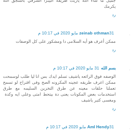
جميل ما شاء الله ياريت طريقه البيتزا الشرقي بالسجق الله
يكرمك
رد
31 مايو 2020 في 10:17 م
zeinab othman
ممكن أعرف هو أيه السلامى دا ومشكور على كل الوصفات
رد
بسم الله
31 مايو 2020 في 10:17 م
الوصفه فوق الرائعه ياشيف تسلم ايدك بس انا ليا طلب لوسمحت
ممكن اعرف طريقه عجينه المكرونه الصح وفى اقتراح لو تسمح
تعملنا حلقات معينه عن طرق التخزين السليمه مع طرق
استخدمات بعض المكونات يعنى دة بيتحط امتى وعلى ايه وكدة
ومغسى كتير ياشيف
رد
31 مايو 2020 في 10:17 م
Aml Hendy