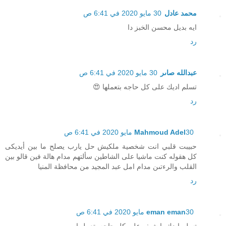
محمد عادل
30 مايو 2020 في 6:41 ص
ايه بديل محسن الخبز دا
رد
عبدالله صاىر
30 مايو 2020 في 6:41 ص
تسلم اديك على كل حاجه بتعملها 😍
رد
30 مايو 2020 في 6:41 ص
Mahmoud Adel
حبيبت قلبي انت شخصية ملكيش حل يارب يصلح ما بين أيديكى
كل هقوله كنت ماشيا على الشاطين سألتهم مدام هالة فين قالو بين
القلب والرءتىن مدام امل عبد المجيد من محافظة المنيا
رد
30 مايو 2020 في 6:41 ص
eman eman
تسلم ايدك يا شيف علي كل حاجه بتعمليها