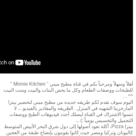
أهلاً وسهلاً ومرحباً بكم في قناة مطبخ ميني " Minnie Kitchen "
للطبخات ووصفات الطعام وكل ما يخص البنات والبيت وست البيت
^^ . .
اليوم سوف نقدم لكم طريقه جديده من مطبخ ميني لتحضير بيتزا
المارجريتا الشهيه في المنزل . الطريقه والمقادير بالفيديو ... لا
تنسوا الاشتراك في القناة ليصلك أجدد فيديوهات الطبخ ووصفات
التجميل والتخسيس يومياً :) ...
بيتزا Pizza، أكلة تعود أصولها إلى دول شرق البحر الأبيض المتوسط
كاليونان وتركيا ومصر حيث كانوا يقومون بإنضاج طبقة من العجين