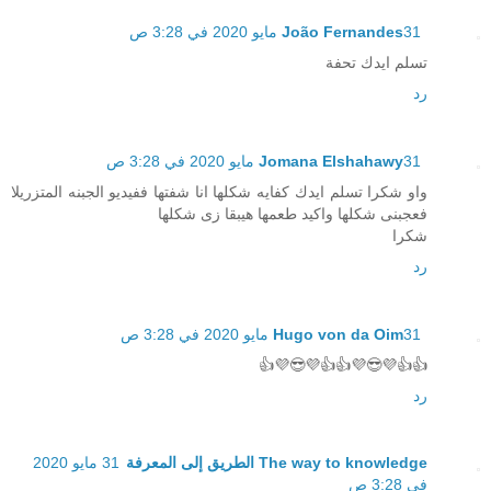
31 مايو 2020 في 3:28 ص
João Fernandes
تسلم ايدك تحفة
رد
31 مايو 2020 في 3:28 ص
Jomana Elshahawy
واو شكرا تسلم ايدك كفايه شكلها انا شفتها ففيديو الجبنه المتزريلا
فعجبنى شكلها واكيد طعمها هيبقا زى شكلها
شكرا
رد
31 مايو 2020 في 3:28 ص
Hugo von da Oim
👍👍💜😎💜👍👍💜😎💜👍
رد
The way to knowledge الطريق إلى المعرفة
31 مايو 2020
في 3:28 ص