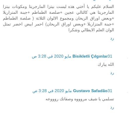
السلام عليكم يا أختي هذه ليست بيتزا المارجريتا ومكونات بيتزا
المارجريتا هي كالتالي عجين +صلصة الطماطم +جبنة المتزاريلا
+وبعض اوراق الريحان ومجموع الالوان الثلاثة ( صلصة الطماطم
+جبنة المتزاريلا +وبعض اوراق الريحان) احمر ابيض اخضر تمثل
الوان العلم الايطالي وشكرا
رد
31 مايو 2020 في 3:28 ص
Bisikletli Çılgınlar
الله يبارك
رد
31 مايو 2020 في 3:28 ص
Gustavo Safadão
تسلمي يا شيف مروووه وصفاتك روووعه
رد