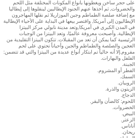
على حجر ساخن ويغطونها بأنواع المكونات المختلفة مثل اللحم
والخضروات, ثم أخذها عنهم الجنود الإيطاليين لينقلوها إلى إيطاليا
مع إضافة صلصة الطماطم وجبن الموزاريلا ثم نقلها المهاجرون
الإيطاليون إلى أمريكا, واقتصر بيعها في البداية على الأحياء الإيطالية
في المدن الكبرى في أمريكا,وتعد مدينة نابولي مركز البيتزا
الإيطالية. وأصبحت معروفة عالميًا، وتعد البيتزا من الوجبات
الرئيسية كما يمكن أن تعد من المقبلات. تتكون البيتزا التقليدية من
العجين والصلصة والطماطم والجبن وأحياناً تحتوي على لحم
مفروم.إلا أنه حالياً تم ابتكار أنواع عديدة من البيتزا والتي قد تتضمن:
الفلفل والبهارات.
الجبنة.
الفطر أو المشروم.
السمك.
الروبيان.
الزيتون والذرة.
الدجاج.
اللحوم: كالضأن والبقر.
الخضروات.
البيض.
الزعتر.
أناناس.
ريحان.