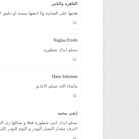
القاهره والناس
هحتها على الصانية ولا ادهنها سمنة او دقيق 
رد
Naglaa Etrebi
تسلم ايدك شطوره
رد
Hana Sulyman
ماشاء الله تسلم الايادي
رد
إنچى محمد
تسلم ايدك انتى شطورة فعلا و شكلها زى الج
اعرف مقدار البصل البودر و الثوم البودر الل
رد