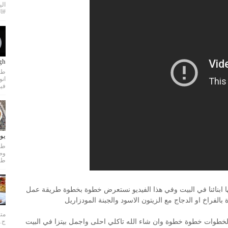
الي
#ال
dough
طري
فيد
يو
طري
لبها ابنائنا في البيت وفي هذا الفيديو نستعرض خطوة بخطوة طريقة عمل
 بالفراخ او الدجاج مع الزيتون الاسود والجبنة المودزاريل
متن
خطوات خطوة خطوة وان شاء الله تاكلي احلى واجمل بيتزا في البيت
ج..