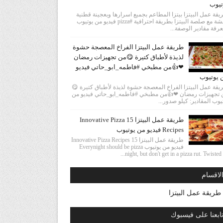
تيوب
قة عمل البيتزا بيتزا المطاعم بجميع اسرارها وبعجينة قطنية
وهشة مع صلصة البيتزا بطريقة احترافية #pizza فيديو من يوتيوب
رفة مقادير الوصفة...
طريقة عمل البيتزا الفراخ المعصجة حشوة
لذيذة لأطباق كتيرة 😋من تجهيزات رمضان
❤👍من مطبخي #فاطمه_ابو_حاتي فيديو
 يوتيوب
قة عمل البيتزا الفراخ المعصجة حشوة لذيذة لأطباق كتيرة 😋
 تجهيزات رمضان ❤👍من مطبخي #فاطمه_ابو_حاتي فيديو من
يوب المقادير: كيلو صدور...
طريقة عمل البيتزا 15 Innovative Pizza
Recipes فيديو من يوتيوب
طريقة عمل البيتزا 15 Innovative Pizza Recipes
فيديو من يوتيوب Everynight should be pizza
night, but don't get in a pizza rut. Twisted ha
لاقسام
طريقة عمل البيتزا
ابعنا على فيسبوك