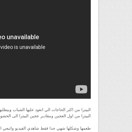
البيتزا من اكثر الحاجات الي اتعود عليها الشباب وبيط
البيتزا من اول العجين ومقادير عجين البيتزا الى الحشوة
طعمها وشكلها شهي جدا فقط شاهدي الفيديو واتبعي ال