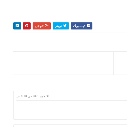
فيسبوك
تويتر
جوجل
30 مايو 2020 في 8:10 ص