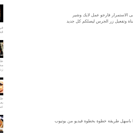
 الاستمرار فارجو عمل لايك وشير
اة وتفعيل زر الجرس ليصلكم كل جديد
في 
قطا
طري
مطب
زبا
طري
بعج
عمل
تزا باسهل طريقة خطوة بخطوة فيديو من يوتيوب