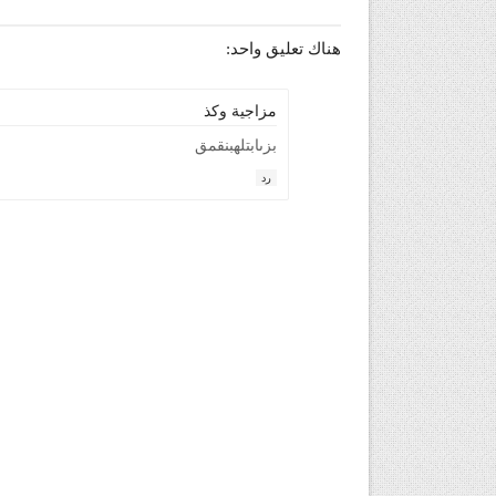
هناك تعليق واحد:
مزاجية وكذ
بزىابتلهبنقمق
رد