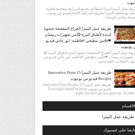
تيوب
قة عمل البيتزا بيتزا المطاعم بجميع اسرارها وبعجينة قطنية
وهشة مع صلصة البيتزا بطريقة احترافية #pizza فيديو من يوتيوب
رفة مقادير الوصفة...
طريقة عمل البيتزا الفراخ المعصجة حشوة
لذيذة لأطباق كتيرة 😋من تجهيزات رمضان
❤👍من مطبخي #فاطمه_ابو_حاتي فيديو
 يوتيوب
قة عمل البيتزا الفراخ المعصجة حشوة لذيذة لأطباق كتيرة 😋
 تجهيزات رمضان ❤👍من مطبخي #فاطمه_ابو_حاتي فيديو من
يوب المقادير: كيلو صدور...
طريقة عمل البيتزا 15 Innovative Pizza
Recipes فيديو من يوتيوب
طريقة عمل البيتزا 15 Innovative Pizza Recipes
فيديو من يوتيوب Everynight should be pizza
night, but don't get in a pizza rut. Twisted ha
لاقسام
طريقة عمل البيتزا
ابعنا على فيسبوك