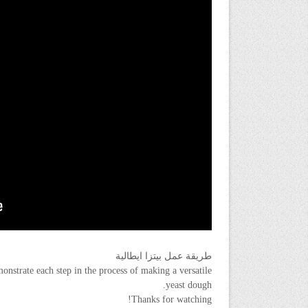
طريقة عمل بيتزا ايطالية
strate each step in the process of making a versatile
yeast dough.
Thanks for watching!