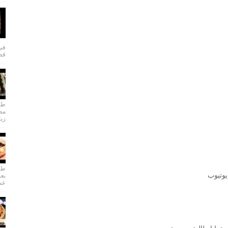
في 
قطا
طري
مطب
زبا
طري
يوتيوب
بعج
عمل