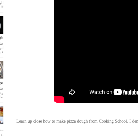
الي
#ال
dough
طري
فيد
يو
طري
Learn up close how to make pizza dough from Cooking School. I demon
متن
ج..