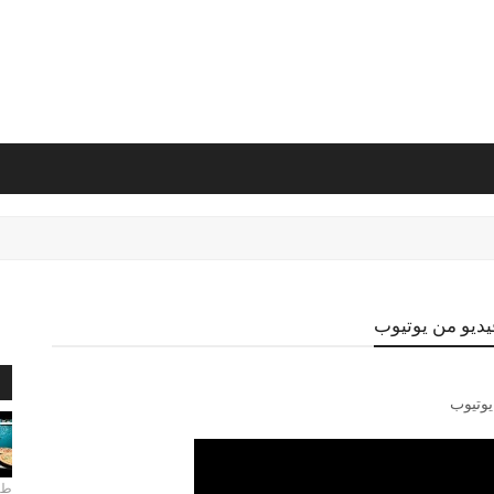
يديو من يوتيوب
ا
يوتيوب
طري