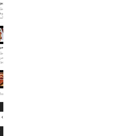
يو
طري
لمع
من
طري
من
يوت
...
ا
ت