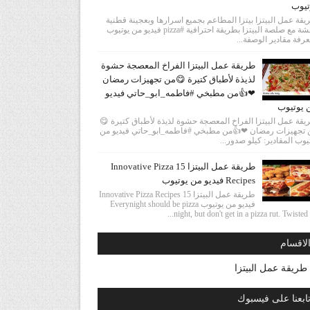
تيوب
قة عمل البيتزا بيتزا المطاعم بجميع اسرارها وبعجينة قطنية
وهشة مع صلصة البيتزا بطريقة احترافية #pizza فيديو من يوتيوب
رفة مقادير الوصفة...
طريقة عمل البيتزا الفراخ المعصجة حشوة
لذيذة لأطباق كتيرة 😋من تجهيزات رمضان
❤👍من مطبخي #فاطمه_ابو_حاتي فيديو
 يوتيوب
قة عمل البيتزا الفراخ المعصجة حشوة لذيذة لأطباق كتيرة 😋
 تجهيزات رمضان ❤👍من مطبخي #فاطمه_ابو_حاتي فيديو من
يوب المقادير: كيلو صدور...
طريقة عمل البيتزا 15 Innovative Pizza
Recipes فيديو من يوتيوب
طريقة عمل البيتزا 15 Innovative Pizza Recipes
فيديو من يوتيوب Everynight should be pizza
night, but don't get in a pizza rut. Twisted ha
لاقسام
طريقة عمل البيتزا
ابعنا على فيسبوك