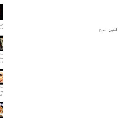
في 
قطا
لفنون الطبخ
طري
مطب
زبا
طري
بعج
عمل