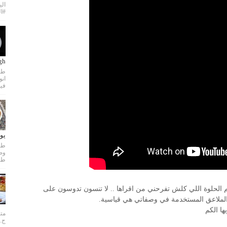
الي
#ال
dough
طري
فيد
يو
طري
م الحلوة اللي كلش تفرحني من اقراها .. لا تنسون تدوسون على
الملاعق المستخدمة في وصفاتي هي قياسية.
ها الكم
متن
ج..