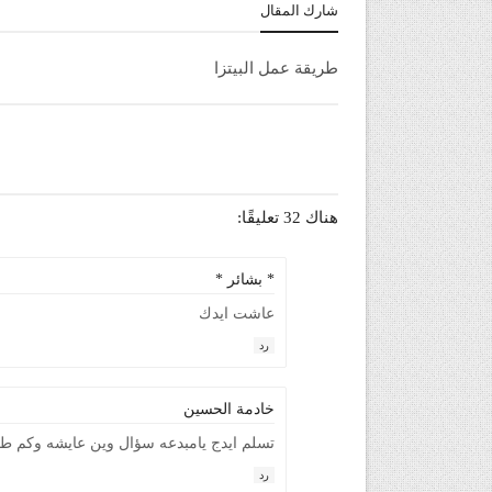
شارك المقال
طريقة عمل البيتزا
هناك 32 تعليقًا:
* بشائر *
عاشت ايدك
رد
خادمة الحسين
تسلم ايدج يامبدعه سؤال وين عايشه وكم ط
رد