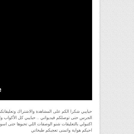
حبايبي شكرا الكم على المشاهدة والاشتراك وتعليقاتك
الجرس حتى توصلكم فيديواتي .. حبايبي كل الأكواب و
اكتبولي بالتعليقات شنو الوصفات اللي تحبوها حتى اسوي
احبكم هواية واتمنى تعجبكم طبخاتي