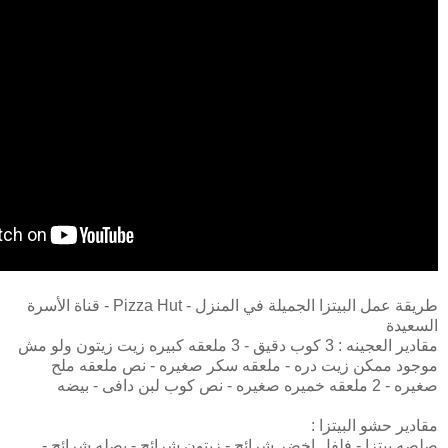
طريقة عمل البيتزا الجميلة في المنزل - Pizza Hut - قناة الأسرة
السعيدة
مقادير العجينه : 3 كوب دقيق - 3 ملعقه كبيره زيت زيتون ولو مش
موجود ممكن زيت دره - ملعقه سكر صغيره - نص ملعقه ملح
صغيره - 2 ملعقه خميره صغيره - نص كوب لبن دافى - بيضه
مقادير حشو البيتزا :
صلصه بيتزا - فلفل اخضر شرائح - زيتون شرائح - بصله شرائح -