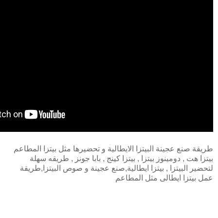
طريقة صنع عجينة البيتزا الايطالية و تحضيرها مثل بيتزا المطاعم
بيتزا هت , دومينوز بيتزا , بيتزا كينج , بابا جونز , طريقه سهلة
لتحضير البيتزا , بيتزا ايطالية,صنع عجينة و صوص البيتزا,طريقة
عمل بيتزا ايطالى مثل المطاعم