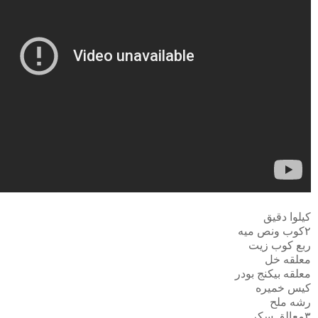
كيلوا دقيق
٢كوب ونص ميه
ربع كوب زيت
معلقه خل
معلقه بيكنج بودر
كيس خميره
رشه ملح
٣معالق سكر