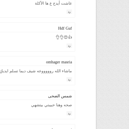
عاشت أيدج ع ها الأكلة
رد
Hdf Guf
👍😍👌👌
رد
omhager masria
ماشاء الله روووووعه شيف ديما تسلم ايديكٍ
رد
شمس الضحى
صحه وهنا حبيبتي بيتشهي
رد