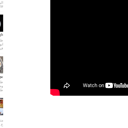
الي
#ال
dough
طري
فيد
يو
طري
متن
ج..