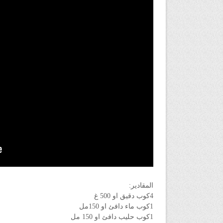
المقادير:
4كوب دقيق او 500 غ
1كوب ماء دافئ او 150مل
1كوب حليب دافئ او 150 مل