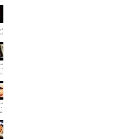
في 
قطا
طري
مطب
زبا
طري
بعج
عمل