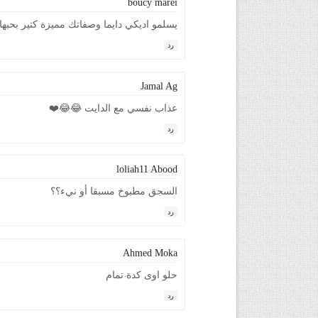
boucy marei
يسلمو اديكي دايما وصفاتك مميزة كتير بحبها 
رد
Jamal Ag
عذاب نفسي مع الدايت 😂😂❤️
رد
loliah11 Abood
السجق مطبوخ مسبقا أو نيء؟؟
رد
Ahmed Moka
حلو اوى كدة تمام
رد