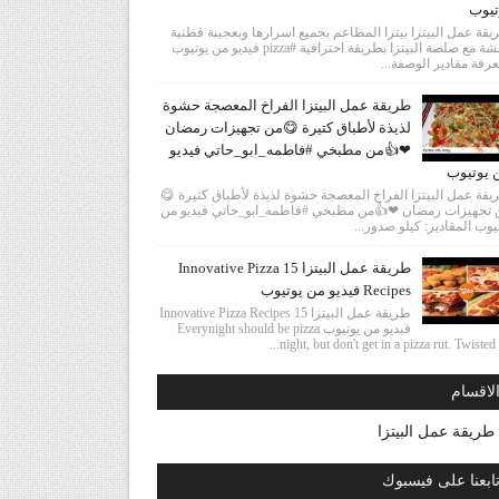
تيوب
قة عمل البيتزا بيتزا المطاعم بجميع اسرارها وبعجينة قطنية
وهشة مع صلصة البيتزا بطريقة احترافية #pizza فيديو من يوتيوب
رفة مقادير الوصفة...
طريقة عمل البيتزا الفراخ المعصجة حشوة
لذيذة لأطباق كتيرة 😋من تجهيزات رمضان
❤👍من مطبخي #فاطمه_ابو_حاتي فيديو
 يوتيوب
قة عمل البيتزا الفراخ المعصجة حشوة لذيذة لأطباق كتيرة 😋
 تجهيزات رمضان ❤👍من مطبخي #فاطمه_ابو_حاتي فيديو من
يوب المقادير: كيلو صدور...
طريقة عمل البيتزا 15 Innovative Pizza
Recipes فيديو من يوتيوب
طريقة عمل البيتزا 15 Innovative Pizza Recipes
فيديو من يوتيوب Everynight should be pizza
night, but don't get in a pizza rut. Twisted ha
لاقسام
طريقة عمل البيتزا
ابعنا على فيسبوك