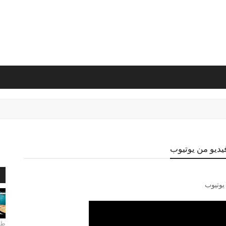
يديو من يوتيوب
ا
يوتيوب
طري