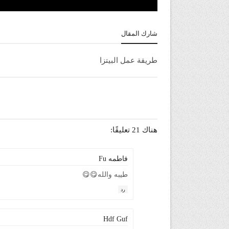
شارك المقال
طريقة عمل البيتزا
هناك 21 تعليقًا:
فاطمه Fu
طيبه والله😋😋
رد
Hdf Guf